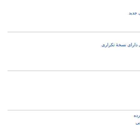
ی جدید
دارای نسخهٔ تکراری
ده
فی