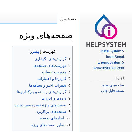
صفحهٔ ویژه
صفحه‌های ویژه
پرش
پرش
InstalSystem 5
فهرست
به
به
InstalSmart
۱
گزارش‌های نگهداری
ناوبری
جستجو
EnergoSystem 5
۲
فهرست‌های صفحه‌ها
www.instalsoft.com
۳
مدیریت حساب
ابزارها
۴
کاربرها و اختیارات
صفحه‌های ویژه
۵
تغییرات اخیر و سیاهه‌ها
نسخهٔ قابل چاپ
۶
گزارش‌های رسانه و بارگذاری‌ها
۷
داده‌ها و ابزارها
۸
صفحه‌های ویژهٔ تغییرمسیر دهنده
۹
صفحه‌های پرکاربرد
۱۰
ابزارهای صفحه
۱۱
سایر صفحه‌های ویژه